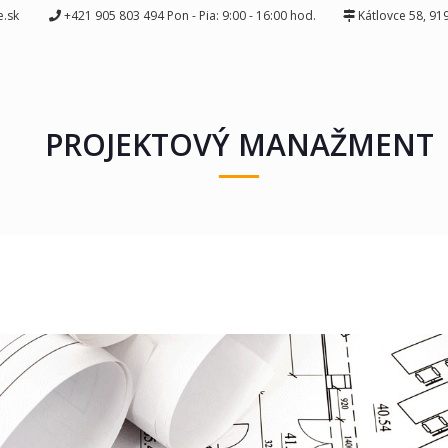
pme.sk
+421 905 803 494 Pon - Pia: 9:00 - 16:00 hod.
Kátlovce 58, 91
PROJEKTOVÝ MANAŽMENT