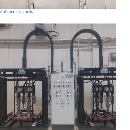
Aplikačná technika
3 Photos